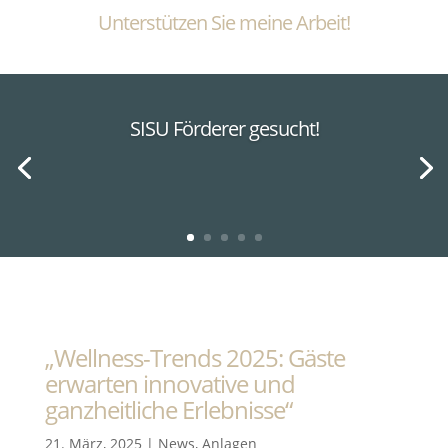
Unterstützen Sie meine Arbeit!
SISU Förderer gesucht!
„Wellness-Trends 2025: Gäste
erwarten innovative und
ganzheitliche Erlebnisse“
21. März, 2025
|
News
,
Anlagen