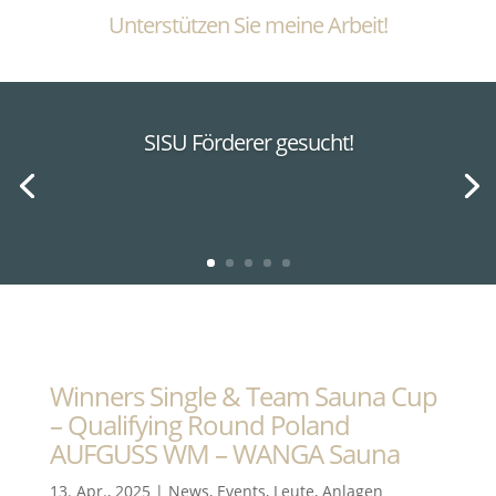
Unterstützen Sie meine Arbeit!
SISU Förderer gesucht!
Winners Single & Team Sauna Cup
– Qualifying Round Poland
AUFGUSS WM – WANGA Sauna
13. Apr., 2025
|
News
,
Events
,
Leute
,
Anlagen