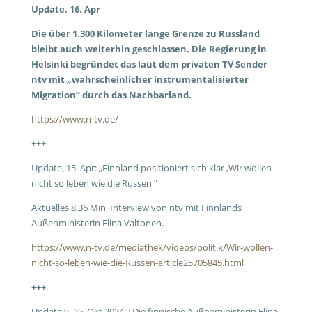
Update, 16. Apr
Die über 1.300 Kilometer lange Grenze zu Russland
bleibt auch weiterhin geschlossen. Die Regierung in
Helsinki begründet das laut dem privaten TV Sender
ntv mit „wahrscheinlicher instrumentalisierter
Migration“ durch das Nachbarland.
https://www.n-tv.de/
+++
Update, 15. Apr:
„Finnland positioniert sich klar
‚
Wir wollen
nicht so leben wie die Russen'“
Aktuelles 8.36 Min. Interview von ntv mit Finnlands
Außenministerin Elina Valtonen.
https://www.n-tv.de/mediathek/videos/politik/Wir-wollen-
nicht-so-leben-wie-die-Russen-article25705845.html
+++
Update v. 25. Okt 2024: : Die finnische Außenministerin Elina