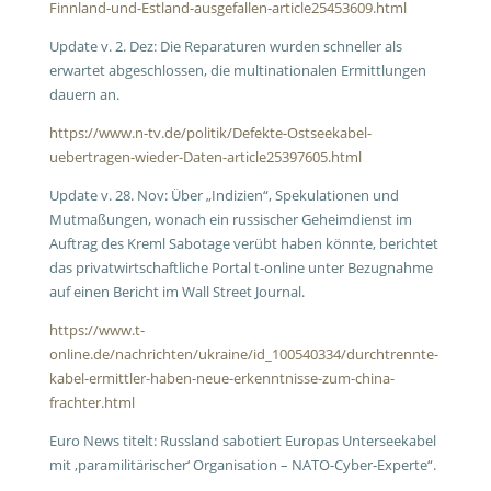
Finnland-und-Estland-ausgefallen-article25453609.html
Update v. 2. Dez: Die Reparaturen wurden schneller als
erwartet abgeschlossen, die multinationalen Ermittlungen
dauern an.
https://www.n-tv.de/politik/Defekte-Ostseekabel-
uebertragen-wieder-Daten-article25397605.html
Update v. 28. Nov: Über „Indizien“, Spekulationen und
Mutmaßungen, wonach ein russischer Geheimdienst im
Auftrag des Kreml Sabotage verübt haben könnte, berichtet
das privatwirtschaftliche Portal t-online unter Bezugnahme
auf einen Bericht im Wall Street Journal.
https://www.t-
online.de/nachrichten/ukraine/id_100540334/durchtrennte-
kabel-ermittler-haben-neue-erkenntnisse-zum-china-
frachter.html
Euro News titelt: Russland sabotiert Europas Unterseekabel
mit ‚paramilitärischer‘ Organisation – NATO-Cyber-Experte“.