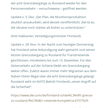
der acht Grenzübergänge zu Russland wieder für den
Personenverkehr – versuchsweise – geöffnet werden.
Update v. 5. Dez: „Der Plan, die Munitionsproduktion
deutlich anzukurbeln, wird derzeit veröffentlicht. Ziel ist es,
die Ukraine noch stärker als bisher zu unterstützen.“
Antti Hakkanen, Verteidigungsminister Finnlands
Update v. 29. Nov: In der Nacht zum heutigen Donnerstag
hat Finnland seine Ankündigung wahr gemacht und seinen
letzten Grenzübergang zu Russland für Transitreisende
geschlossen, mindestens bis zum 13. Dezember. Für den
Güterverkehr auf der Schiene bleibt ein Grenzübergang
weiter offen. Zuletzt waren immer mehr Migranten aus dem
Nahen Osten illegal über die acht Grenzübergänge gelangt.
Russland sieht im NATO Beitritt Finnlands „einen Angriff auf
die Sicherheit“.
https://www.dw.com/de/finnland-schlie%C3%9Ft-grenze-
zu-russland-f%C3%BCr-reisende-komplett/a-67577635