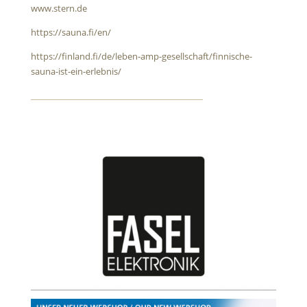
www.stern.de
https://sauna.fi/en/
https://finland.fi/de/leben-amp-gesellschaft/finnische-
sauna-ist-ein-erlebnis/