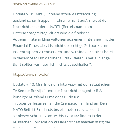
4be1-bd26-00d2f8281b31
Update v. 31. Mrz: „Finnland schließt Entsendung
ausländischer Truppen in Ukraine nicht aus“, meldet der
Nachrichtensender n-tv/RTL (Bertelsmann) am
Ostersonntagmittag. Zitiert wird die finnische
Außenministerin Elina Valtonen aus einem Interview mit der
Financial Times: „Jetzt ist nicht der richtige Zeitpunkt, um
Bodentruppen zu entsenden, und wir sind auch nicht bereit,
in diesem Stadium darüber zu diskutieren. Aber auf lange
Sicht sollten wir natürlich nichts ausschließen“.
https://www.n-tv.de/
Update v. 13. Mrz: In einem Interview mit dem staatlichen
TV Sender Rossija-1 und der Nachrichtenagentur RIA
kündigte Russlands Präsident Putin u.a.
Truppenverlegungen an die Grenze zu Finnland an. Den
NATO Beitritt Finnlands bezeichnete er als „absolut
sinnlosen Schritt“. Vom 15. bis 17. März finden in der
Russischen Förderation Präsidentschaftswahlen statt; die