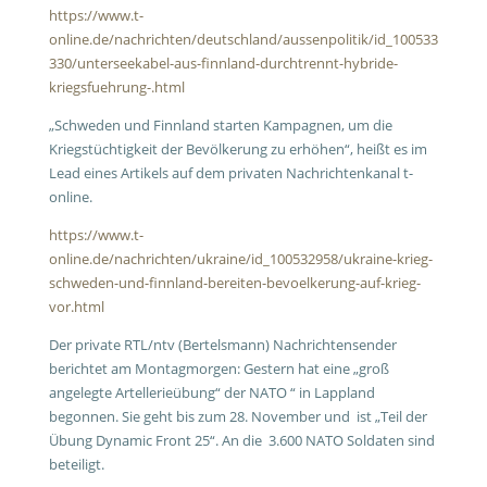
https://www.t-
online.de/nachrichten/deutschland/aussenpolitik/id_100533
330/unterseekabel-aus-finnland-durchtrennt-hybride-
kriegsfuehrung-.html
„Schweden und Finnland starten Kampagnen, um die
Kriegstüchtigkeit der Bevölkerung zu erhöhen“, heißt es im
Lead eines Artikels auf dem privaten Nachrichtenkanal t-
online.
https://www.t-
online.de/nachrichten/ukraine/id_100532958/ukraine-krieg-
schweden-und-finnland-bereiten-bevoelkerung-auf-krieg-
vor.html
Der private RTL/ntv (Bertelsmann) Nachrichtensender
berichtet am Montagmorgen: Gestern hat eine „groß
angelegte Artellerieübung“ der NATO “ in Lappland
begonnen. Sie geht bis zum 28. November und ist „Teil der
Übung Dynamic Front 25“. An die 3.600 NATO Soldaten sind
beteiligt.