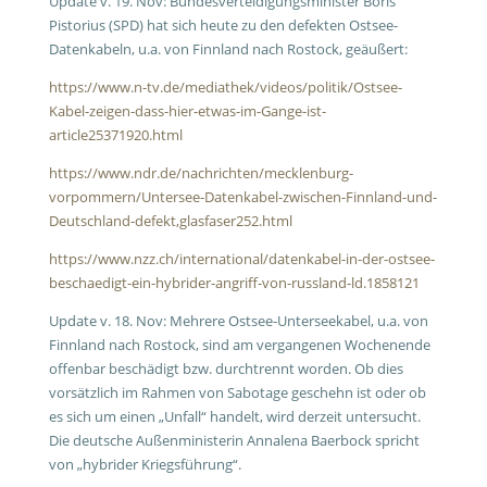
Update v. 19. Nov: Bundesverteidigungsminister Boris
Pistorius (SPD) hat sich heute zu den defekten Ostsee-
Datenkabeln, u.a. von Finnland nach Rostock, geäußert:
https://www.n-tv.de/mediathek/videos/politik/Ostsee-
Kabel-zeigen-dass-hier-etwas-im-Gange-ist-
article25371920.html
https://www.ndr.de/nachrichten/mecklenburg-
vorpommern/Untersee-Datenkabel-zwischen-Finnland-und-
Deutschland-defekt,glasfaser252.html
https://www.nzz.ch/international/datenkabel-in-der-ostsee-
beschaedigt-ein-hybrider-angriff-von-russland-ld.1858121
Update v. 18. Nov: Mehrere Ostsee-Unterseekabel, u.a. von
Finnland nach Rostock, sind am vergangenen Wochenende
offenbar beschädigt bzw. durchtrennt worden. Ob dies
vorsätzlich im Rahmen von Sabotage geschehn ist oder ob
es sich um einen „Unfall“ handelt, wird derzeit untersucht.
Die deutsche Außenministerin Annalena Baerbock spricht
von „hybrider Kriegsführung“.