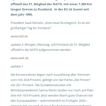
offiziell das 31. Mitglied der NATO, mit einer 1.309 Km
langen Grenze zu Russland. In der EU ist Suomi seit
dem Jahr 1995.
Präsident Sauli Niinistö: „Eine neue Ära beginnt. Es ist ein
großartiger Tag für Finnland.“
www.bild.de
update 2: Morgen, Dienstag, soll Finnland als 31. Mitglied
offiziell in die NATO aufgenommen werden.
www.welt.de
update 1
Die Konservativen liegen nach Auszählung aller Stimmen
vorn mit 20,8 Prozent, gefolgt von der Partei „Die Finnen“
mit 20,1 Prozent. Die Sozialdemokraten mit
Ministerpräsidentin Sanna Marin landen nur noch auf Platz
drei mit 19,9 Prozent. Jetzt werden Marin gute Chancen bei
den Europawahlen – wahrscheinlich im Frühjahr 2024 –
eingeräumt; sie wird als neue EU Kommissionspräsidentin