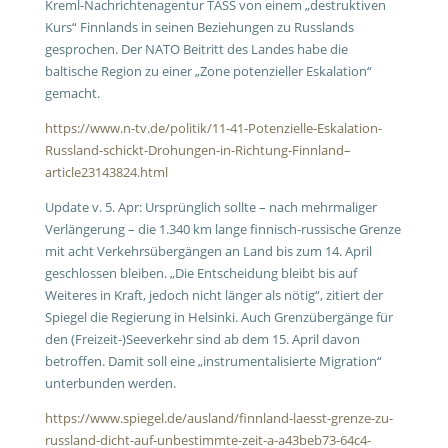
Kreml-Nachrichtenagentur TASS von einem „destruktiven
Kurs“ Finnlands in seinen Beziehungen zu Russlands
gesprochen. Der NATO Beitritt des Landes habe die
baltische Region zu einer „Zone potenzieller Eskalation“
gemacht.
https://www.n-tv.de/politik/11-41-Potenzielle-Eskalation-
Russland-schickt-Drohungen-in-Richtung-Finnland–
article23143824.html
Update v. 5. Apr: Ursprünglich sollte – nach mehrmaliger
Verlängerung – die 1.340 km lange finnisch-russische Grenze
mit acht Verkehrsübergängen an Land bis zum 14. April
geschlossen bleiben. „Die Entscheidung bleibt bis auf
Weiteres in Kraft, jedoch nicht länger als nötig“, zitiert der
Spiegel die Regierung in Helsinki. Auch Grenzübergänge für
den (Freizeit-)Seeverkehr sind ab dem 15. April davon
betroffen. Damit soll eine „instrumentalisierte Migration“
unterbunden werden.
https://www.spiegel.de/ausland/finnland-laesst-grenze-zu-
russland-dicht-auf-unbestimmte-zeit-a-a43beb73-64c4-