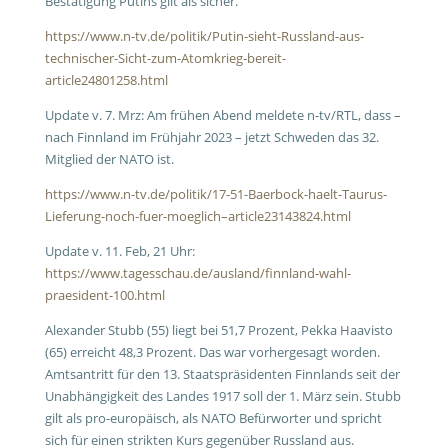
Bestätigung Putins gilt als sicher.
https://www.n-tv.de/politik/Putin-sieht-Russland-aus-
technischer-Sicht-zum-Atomkrieg-bereit-
article24801258.html
Update v. 7. Mrz: Am frühen Abend meldete n-tv/RTL, dass –
nach Finnland im Frühjahr 2023 – jetzt Schweden das 32.
Mitglied der NATO ist.
https://www.n-tv.de/politik/17-51-Baerbock-haelt-Taurus-
Lieferung-noch-fuer-moeglich–article23143824.html
Update v. 11. Feb, 21 Uhr:
https://www.tagesschau.de/ausland/finnland-wahl-
praesident-100.html
Alexander Stubb (55) liegt bei 51,7 Prozent, Pekka Haavisto
(65) erreicht 48,3 Prozent. Das war vorhergesagt worden.
Amtsantritt für den 13. Staatspräsidenten Finnlands seit der
Unabhängigkeit des Landes 1917 soll der 1. März sein. Stubb
gilt als pro-europäisch, als NATO Befürworter und spricht
sich für einen strikten Kurs gegenüber Russland aus.