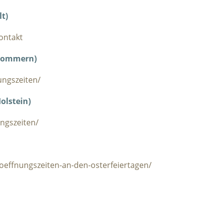
t)
ontakt
pommern)
ngszeiten/
olstein)
ungszeiten/
oeffnungszeiten-an-den-osterfeiertagen/