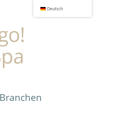
Deutsch
go!
Spa
 Branchen