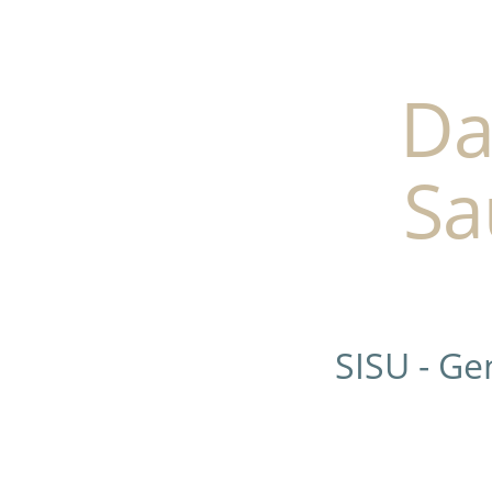
Da
Sa
SISU - G