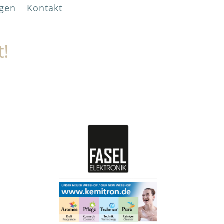
gen
Kontakt
t!