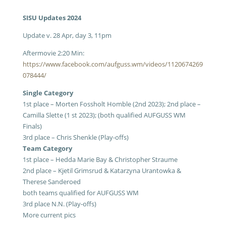
SISU Updates 2024
Update v. 28 Apr, day 3, 11pm
Aftermovie 2:20 Min:
https://www.facebook.com/aufguss.wm/videos/1120674269
078444/
Single Category
1st place – Morten Fossholt Homble (2nd 2023);
2nd place –
Camilla Slette (1 st 2023); (both qualified AUFGUSS WM
Finals)
3rd
place – Chris Shenkle (Play-offs)
Team Category
1st place – Hedda Marie Bay & Christopher Straume
2nd place – Kjetil Grimsrud & Katarzyna Urantowka &
Therese Sanderoed
both teams qualified for AUFGUSS WM
3rd place N.N. (Play-offs)
More current pics