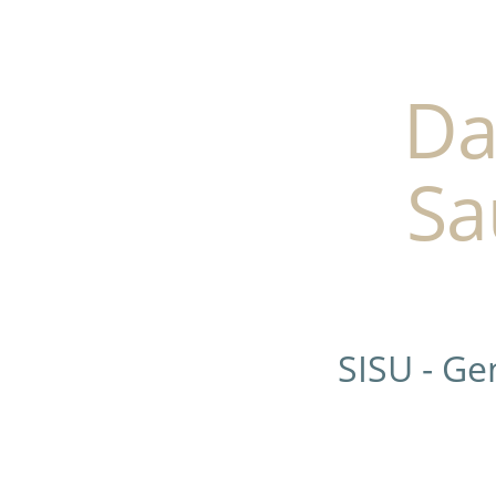
Da
Sa
SISU - G