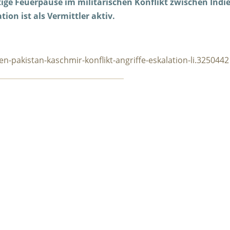
ige Feuerpause im militärischen Konflikt zwischen Indi
on ist als Vermittler aktiv.
n-pakistan-kaschmir-konflikt-angriffe-eskalation-li.3250442