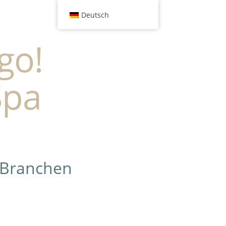
Deutsch
go!
Spa
 Branchen