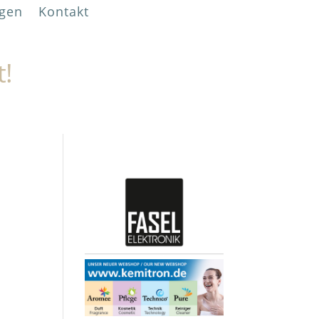
gen
Kontakt
t!