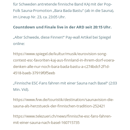
für Schweden antretende finnische Band KAJ mit der Pop-
Folk Sauna-Promotion „Bara Bada Bastu“ (ab in die Sauna),
im Lineup Nr. 23, ca. 23:05 Uhr.
Countdown und Finale live in der ARD seit 20:15 Uhr.
„Alter Schwede, diese Finnen!“
Pay-wall Artikel bei Spiegel
online:
https://www.spiegel.de/kultur/musik/eurovision-song-
contest-esc-favoriten-kaj-aus-finnland-in-ihrem-dorf-voera-
denken-alle-nur-noch-bara-bada-bastu-a-c274bdcf-2f1d-
4518-baeb-37919f0f5eeb
„Finnische ESC-Fans fahren mit einer Sauna nach Basel“ (2:03
Min. Vid).
https://www.fvw.de/touristik/destination/saunavision-die-
sauna-als-herzstueck-der-finnischen-tradition-252421
https://www.telezueri.ch/news/finnische-esc-fans-fahren-
mit-einer-sauna-nach-basel-160715735