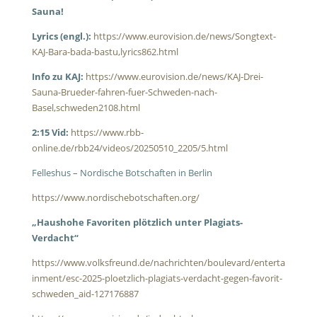
Sauna!
Lyrics (engl.):
https://www.eurovision.de/news/Songtext-
KAJ-Bara-bada-bastu,lyrics862.html
Info zu KAJ:
https://www.eurovision.de/news/KAJ-Drei-
Sauna-Brueder-fahren-fuer-Schweden-nach-
Basel,schweden2108.html
2:15 Vid:
https://www.rbb-
online.de/rbb24/videos/20250510_2205/5.html
Felleshus – Nordische Botschaften in Berlin
https://www.nordischebotschaften.org/
„
Haushohe Favoriten plötzlich unter Plagiats-
Verdacht“
https://www.volksfreund.de/nachrichten/boulevard/enterta
inment/esc-2025-ploetzlich-plagiats-verdacht-gegen-favorit-
schweden_aid-127176887