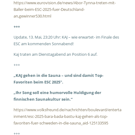
https://www.eurovision.de/news/Abor-Tynna-treten-mit-
Baller-beim-ESC-2025-fuer-Deutschland-
an,gewinner530.html
+++
Update, 13. Mai, 23:20 Uhr: KAJ – wie erwartet- im Finale des
ESC am kommenden Sonnabend!
Kaj traten am Dienstagabend an Position 6 auf.
+++
„
KAJ gehen in die Sauna – und sind damit Top-
Favoriten beim ESC 2025″.
„Ihr Song soll eine humorvolle Huldigung der
finnischen Saunakultur sein.“
https://www.volksfreund.de/nachrichten/boulevard/enterta
inment/esc-2025-bara-bada-bastu-kaj-gehen-als-top-
favoriten-fuer-schweden-in-die-sauna_aid-125133595
+++