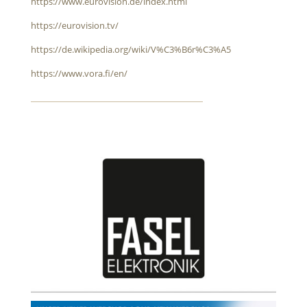
https://www.eurovision.de/index.html
https://eurovision.tv/
https://de.wikipedia.org/wiki/V%C3%B6r%C3%A5
https://www.vora.fi/en/