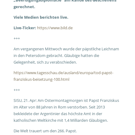
„Beerdigungsdiplomatie“ am Rande des Geschehens
gerechnet.
Viele Medien berichten live.
Live-Ticker:
https://www.bild.de
+++
Am vergangenen Mittwoch wurde der päpstliche Leichnam
in den Petersdom gebracht. Gläubige hatten die
Gelegenheit, sich zu verabschieden.
https://www.tagesschau.de/ausland/europa/tod-papst-
franziskus-beisetzung-100.html
+++
SISU, 21. Apr: Am Ostermontagmorgen ist Papst Franziskus
im Alter von 88 Jahren in Rom verstorben. Seit 2013
bekleidete der Argentinier das höchste Amt in der
katholischen Weltkirche mit 1,4 Milliarden Gläubigen.
Die Welt trauert um den 266. Papst.