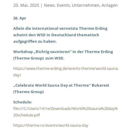
20. Mai, 2025
|
News
,
Events
,
Unternehmen
,
Anlagen
26. Apr
Allein die international vernetzte Therme Erding
scheint den WSD in Deutschland thematisch
aufgegriffen zu haben.
Workshop „Richtig saunieren“ in der Therme Erding
(Therme Group) zum WSD.
https://www.therme-erding.de/events-therme/world-sauna-
day/
„Celebrate World Sauna Day at Therme“ Bukarest
(Therme Group)
Schedule:
file:///C:/Users/141re/Downloads/World%20sauna%20day%
20schedule.pdf
https://therme.ro/events/world-sauna-day