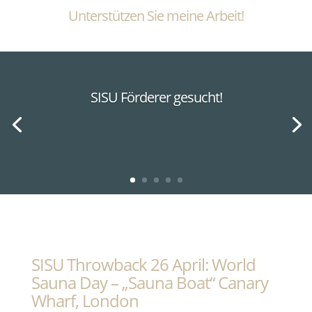
Unterstützen Sie meine Arbeit!
SISU Förderer gesucht!
SISU Throwback 26 April: World
Sauna Day – „Sauna Boat“ Canary
Wharf, London