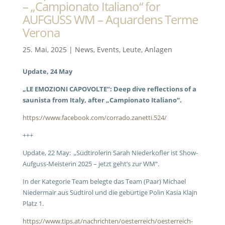
– „Campionato Italiano“ for
AUFGUSS WM – Aquardens Terme
Verona
25. Mai, 2025
|
News
,
Events
,
Leute
,
Anlagen
Update, 24 May
„LE EMOZIONI CAPOVOLTE“: Deep dive reflections of a
saunista from Italy, after
„Campionato Italiano“.
https://www.facebook.com/corrado.zanetti.524/
+++
Update, 22 May: „Südtirolerin Sarah Niederkofler ist Show-
Aufguss-Meisterin 2025 – jetzt geht’s zur WM“.
In der Kategorie Team belegte das Team (Paar) Michael
Niedermair aus Südtirol und die gebürtige Polin Kasia Klajn
Platz 1.
https://www.tips.at/nachrichten/oesterreich/oesterreich-