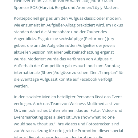
Heinevetter an. Als Sponsoren waren aufgeführt: Main
Sponsor EOS (Harvia), Bergila und Aromen/Löyly Masters.
Konzeptionell ging es um den Aufguss classic oder modern,
wie er zumeist im Aufgießer-Alltag praktiziert wird. Im Fokus
standen dabei die Atmosphäre und der Zauber des
Augenblicks. Es gab eine sechsköpfige (Performer-) Jury
geben, die um die Aufgießerin/den Aufgießer der jeweils
aktuellen Session mit einer Selbsteinschätzung ergänzt
wurde. Moderiert wurde das Verfahren von Aufguss.it.
Außerhalb der Competition gab es auch noch am Sonntag
internationale (Show-)Aufgüsse zu sehen. Der „Timeplan“ für
die Eventtage Aufguss.it konnte auf Facebook verfolgt
werden.
In den sozialen Medien beteiligter Personen lässt das Event
verfolgen. Auch das Team von Wellness Multimedia ist vor
Ort, ein polnisches Unternehmen, das auf Foto-, Video- und
Eventmarketing spezialisiert ist: „We show what no one
would see without us.“ Ihre Videos und Fotostrecken sind
zur Voraussetzung für erfolgreiche Promotion dieser special
interest Events geworden: von der location in die