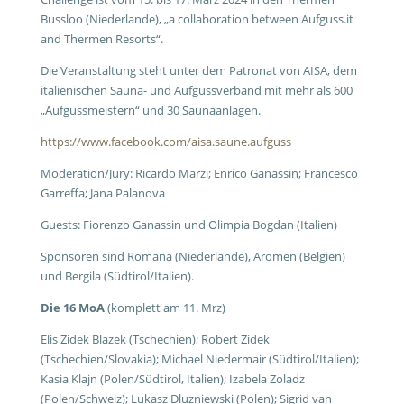
Bussloo (Niederlande), „a collaboration between Aufguss.it
and Thermen Resorts“.
Die Veranstaltung steht unter dem Patronat von AISA, dem
italienischen Sauna- und Aufgussverband mit mehr als 600
„Aufgussmeistern“ und 30 Saunaanlagen.
https://www.facebook.com/aisa.saune.aufguss
Moderation/Jury: Ricardo Marzi; Enrico Ganassin; Francesco
Garreffa; Jana Palanova
Guests: Fiorenzo Ganassin und Olimpia Bogdan (Italien)
Sponsoren sind Romana (Niederlande), Aromen (Belgien)
und Bergila (Südtirol/Italien).
Die 16 MoA
(komplett am 11. Mrz)
Elis Zidek Blazek (Tschechien); Robert Zidek
(Tschechien/Slovakia); Michael Niedermair (Südtirol/Italien);
Kasia Klajn (Polen/Südtirol, Italien); Izabela Zoladz
(Polen/Schweiz); Lukasz Dluzniewski (Polen); Sigrid van