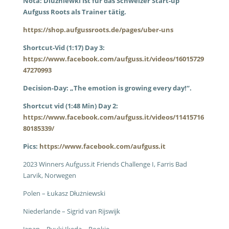
Nota: Dluzniewki ist für das Schweizer Start-up
Aufguss Roots als Trainer tätig.
https://shop.aufgussroots.de/pages/uber-uns
Shortcut-Vid (1:17) Day 3:
https://www.facebook.com/aufguss.it/videos/16015729
47270993
Decision-Day:
„The emotion is growing every day!“.
Shortcut vid (1:48 Min) Day 2:
https://www.facebook.com/aufguss.it/videos/11415716
80185339/
Pics:
https://www.facebook.com/aufguss.it
2023 Winners Aufguss.it Friends Challenge I, Farris Bad
Larvik, Norwegen
Polen – Łukasz Dłużniewski
Niederlande – Sigrid van Rijswijk