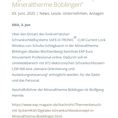
Mineraltherme Böblingen“
03. Juni, 2025
|
News
,
Leute
,
Unternehmen
,
Anlagen
SISU, 3. Jun
Über den Einsatz des funkvernetzten
®
Schrankschließsystems SAFE-O-TRONIC
CLW Current Lock
Wireless von Schulte-Schlagbaum in der Mineraltherme
Böblingen (Baden-Württemberg) berichtet EAP Euro
Amusement Professional online. Dadurch soll im
Umkleidebereich mit 872 elektronischen Schrankschlössern
LSW 600 eine „bessere Orientierung und
Auslastungssteuerung“ ermöglicht werden, für die Gäste
und das Personal.
Geschäftsführer der Mineraltherme Böblingen ist Wolfgang
Hermle.
https://www.eap-magazin.de/Nachricht/Thermenbesuch-
mit-System%3A-Digitales-Schrankschliesskonzept-in-
Mineraltherme-Boeblingen.html