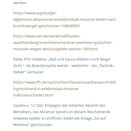
werden.
https://www.augsburger-
allgemeine.de/panorama/erlebnisbad-miramar-bleibt-nach-
brand-laenger-geschlossen-104040056
https://www.swr.de/swraktuell/baden-
wuerttemberg/mannheim/miramar-weinheim-gutachter-
muessen-wegen-einsturzgefahr-warten-100.html
Radio FFH meldete: „Bad und Sauna bleiben noch länger
dicht.“ Als Brandursache werde – weiterhin – ein „Technik-
Defekt“ vermutet.
https://www.ffh.de/nachrichten/hessen/suedhessen/41955
9-grossbrand-in-erlebnisbad-miramar-
millionenschaden.html
Update v. 12. Dez: Entgegen der erklärten Absicht des
Betreibers, das Miramar bereits an diesem Wochenende
teilweise wieder zu eröffnen, bleibt die Anlage „bis auf
Weiteres“ geschlossen.