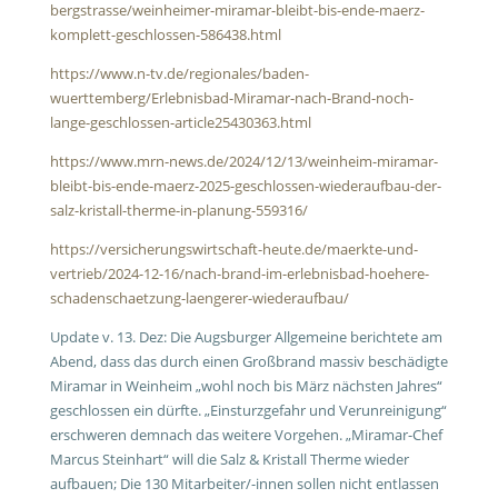
bergstrasse/weinheimer-miramar-bleibt-bis-ende-maerz-
komplett-geschlossen-586438.html
https://www.n-tv.de/regionales/baden-
wuerttemberg/Erlebnisbad-Miramar-nach-Brand-noch-
lange-geschlossen-article25430363.html
https://www.mrn-news.de/2024/12/13/weinheim-miramar-
bleibt-bis-ende-maerz-2025-geschlossen-wiederaufbau-der-
salz-kristall-therme-in-planung-559316/
https://versicherungswirtschaft-heute.de/maerkte-und-
vertrieb/2024-12-16/nach-brand-im-erlebnisbad-hoehere-
schadenschaetzung-laengerer-wiederaufbau/
Update v. 13. Dez: Die Augsburger Allgemeine berichtete am
Abend, dass das durch einen Großbrand massiv beschädigte
Miramar in Weinheim „wohl noch bis März nächsten Jahres“
geschlossen ein dürfte. „Einsturzgefahr und Verunreinigung“
erschweren demnach das weitere Vorgehen. „Miramar-Chef
Marcus Steinhart“ will die Salz & Kristall Therme wieder
aufbauen; Die 130 Mitarbeiter/-innen sollen nicht entlassen