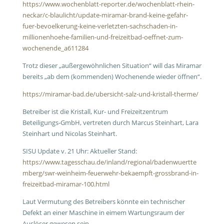
https://www.wochenblatt-reporter.de/wochenblatt-rhein-
neckar/c-blaulicht/update-miramar-brand-keine-gefahr-
fuer-bevoelkerung-keine-verletzten-sachschaden-in-
millionenhoehe-familien-und-freizeitbad-oeffnet-zum-
wochenende_a611284
Trotz dieser „außergewöhnlichen Situation“ will das Miramar
bereits „ab dem (kommenden) Wochenende wieder öffnen“.
https://miramar-bad.de/ubersicht-salz-und-kristall-therme/
Betreiber ist die Kristall, Kur- und Freizeitzentrum
Beteiligungs-GmbH, vertreten durch Marcus Steinhart, Lara
Steinhart und Nicolas Steinhart.
SISU Update v. 21 Uhr: Aktueller Stand:
https://www.tagesschau.de/inland/regional/badenwuertte
mberg/swr-weinheim-feuerwehr-bekaempft-grossbrand-in-
freizeitbad-miramar-100.html
Laut Vermutung des Betreibers könnte ein technischer
Defekt an einer Maschine in eimem Wartungsraum der
Auslöser gewesen sein.