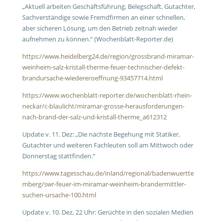
„Aktuell arbeiten Geschäftsführung, Belegschaft, Gutachter,
Sachverständige sowie Fremdfirmen an einer schnellen,
aber sicheren Lösung, um den Betrieb zeitnah wieder
aufnehmen zu können.“ (Wochenblatt-Reporter.de)
https://www.heidelberg24.de/region/grossbrand-miramar-
weinheim-salz-kristall-therme-feuer-technischer-defekt-
brandursache-wiedereroeffnung-93457714.html
https://www.wochenblatt-reporter.de/wochenblatt-rhein-
neckar/c-blaulicht/miramar-grosse-herausforderungen-
nach-brand-der-salz-und-kristall-therme_a612312
Update v. 11. Dez: „Die nächste Begehung mit Statiker,
Gutachter und weiteren Fachleuten soll am Mittwoch oder
Donnerstag stattfinden.“
https://www.tagesschau.de/inland/regional/badenwuertte
mberg/swr-feuer-im-miramar-weinheim-brandermittler-
suchen-ursache-100.html
Update v. 10. Dez, 22 Uhr: Gerüchte in den sozialen Medien