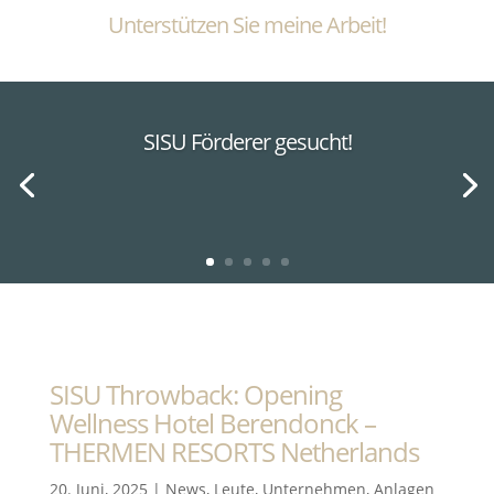
Unterstützen Sie meine Arbeit!
SISU Förderer gesucht!
SISU Throwback: Opening
Wellness Hotel Berendonck –
THERMEN RESORTS Netherlands
20. Juni, 2025
|
News
,
Leute
,
Unternehmen
,
Anlagen