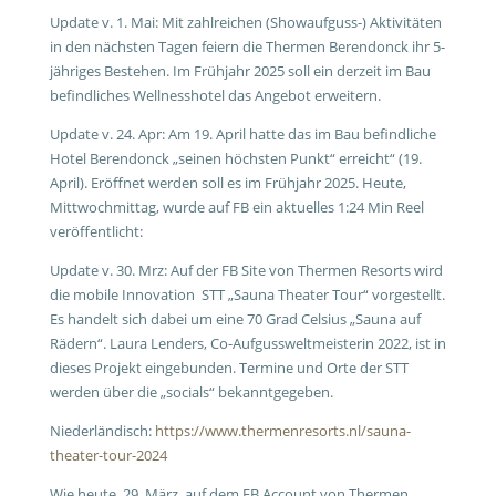
Update v. 1. Mai: Mit zahlreichen (Showaufguss-) Aktivitäten
in den nächsten Tagen feiern die Thermen Berendonck ihr 5-
jähriges Bestehen. Im Frühjahr 2025 soll ein derzeit im Bau
befindliches Wellnesshotel das Angebot erweitern.
Update v. 24. Apr: Am 19. April hatte das im Bau befindliche
Hotel Berendonck „seinen höchsten Punkt“ erreicht“ (19.
April). Eröffnet werden soll es im Frühjahr 2025. Heute,
Mittwochmittag, wurde auf FB ein aktuelles 1:24 Min Reel
veröffentlicht:
Update v. 30. Mrz: Auf der FB Site von Thermen Resorts wird
die mobile Innovation STT „Sauna Theater Tour“ vorgestellt.
Es handelt sich dabei um eine 70 Grad Celsius „Sauna auf
Rädern“. Laura Lenders, Co-Aufgussweltmeisterin 2022, ist in
dieses Projekt eingebunden. Termine und Orte der STT
werden über die „socials“ bekanntgegeben.
Niederländisch:
https://www.thermenresorts.nl/sauna-
theater-tour-2024
Wie heute, 29. März, auf dem FB Account von Thermen