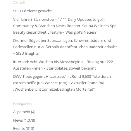
Aktuell
SISU Förderer gesucht!
Vier Jahre SISU nonstop – 1.111 Daily Updates to go! –
Community & Branchen News-Booster: Sauna Wellness Spa
Beauty Gesundheit Lifestyle – Was gibt’s Neues?
Drohnenflüge über Saunaanlagen, Schwimmbädern und
Badestellen nur außerhalb der öffentlichen Badezeit erlaubt
– SISU Insights
interbad: Acht Wochen bis Messebeginn – Bislang nur 222
Aussteller/-innen – Standplätze, soweit bekannt
DWV Tipps gegen „Hitzestress“ – „Rund 9.600 Tote durch
extrem heiße Juni-Woche“ (ntv) – Aktueller Stand RKI
„Wochenbericht zur hitze­bedingten Morta­lität“
Kategorien
Allgemein
(4)
News
(1.078)
Events
(313)