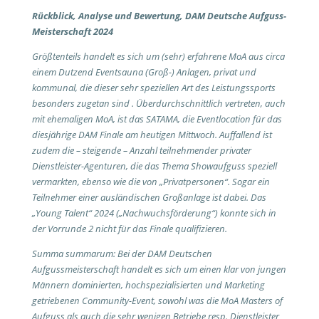
Rückblick, Analyse und Bewertung, DAM Deutsche Aufguss-
Meisterschaft 2024
Größtenteils handelt es sich um (sehr) erfahrene MoA aus circa
einem Dutzend Eventsauna (Groß-) Anlagen, privat und
kommunal, die dieser sehr speziellen Art des Leistungssports
besonders zugetan sind . Überdurchschnittlich vertreten, auch
mit ehemaligen MoA, ist das SATAMA, die Eventlocation für das
diesjährige DAM Finale am heutigen Mittwoch. Auffallend ist
zudem die – steigende – Anzahl teilnehmender privater
Dienstleister-Agenturen, die das Thema Showaufguss speziell
vermarkten, ebenso wie die von „Privatpersonen“. Sogar ein
Teilnehmer einer ausländischen Großanlage ist dabei. Das
„Young Talent“ 2024 („Nachwuchsförderung“) konnte sich in
der Vorrunde 2 nicht für das Finale qualifizieren.
Summa summarum: Bei der DAM Deutschen
Aufgussmeisterschaft handelt es sich um einen klar von jungen
Männern dominierten, hochspezialisierten und Marketing
getriebenen Community-Event, sowohl was die MoA Masters of
Aufguss als auch die sehr wenigen Betriebe resp. Dienstleister