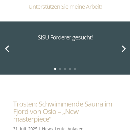
Unterstützen Sie meine Arbeit!
SISU Förderer gesucht!
Trosten: Schwimmende Sauna im
Fjord von Oslo – „New
masterpiece“
31. Juli, 2025
|
News
,
Leute
,
Anlagen