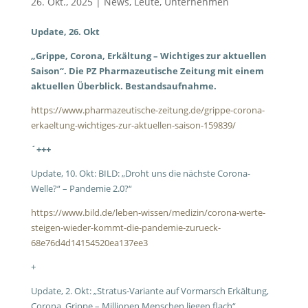
26. Okt., 2025
|
News
,
Leute
,
Unternehmen
Update, 26. Okt
„Grippe, Corona, Erkältung – Wichtiges zur aktuellen
Saison“. Die PZ Pharmazeutische Zeitung mit einem
aktuellen Überblick. Bestandsaufnahme.
https://www.pharmazeutische-zeitung.de/grippe-corona-
erkaeltung-wichtiges-zur-aktuellen-saison-159839/
´+++
Update, 10. Okt: BILD: „Droht uns die nächste Corona-
Welle?“ – Pandemie 2.0?“
https://www.bild.de/leben-wissen/medizin/corona-werte-
steigen-wieder-kommt-die-pandemie-zurueck-
68e76d4d14154520ea137ee3
+
Update, 2. Okt:
„Stratus-Variante auf Vormarsch
Erkältung,
Corona, Grippe – Millionen Menschen liegen flach“