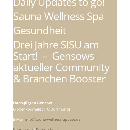
Daily Updates to go!
Sauna Wellness Spa
Gesundheit
Drei Jahre SISU am
Start! – Gensows
aktueller Community
& Branchen Booster
Hans-Jürgen Gensow
Diplom-Journalist (TU Dortmund)
E-Mail:
info@sauna-wellness-update.de
Impressum
/
Datenschutz