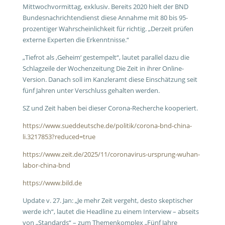
Mittwochvormittag, exklusiv. Bereits 2020 hielt der BND
Bundesnachrichtendienst diese Annahme mit 80 bis 95-
prozentiger Wahrscheinlichkeit für richtig. „Derzeit prüfen
externe Experten die Erkenntnisse.“
„Tiefrot als ‚Geheim‘ gestempelt“, lautet parallel dazu die
Schlagzeile der Wochenzeitung Die Zeit in ihrer Online-
Version. Danach soll im Kanzleramt diese Einschätzung seit
fünf Jahren unter Verschluss gehalten werden.
SZ und Zeit haben bei dieser Corona-Recherche kooperiert.
https://www.sueddeutsche.de/politik/corona-bnd-china-
li.3217853?reduced=true
https://www.zeit.de/2025/11/coronavirus-ursprung-wuhan-
labor-china-bnd
https://www.bild.de
Update v. 27. Jan: „
Je mehr Zeit vergeht, desto skeptischer
werde ich“, lautet die Headline zu einem Interview – abseits
von „Standards“ – zum Themenkomplex „Fünf Jahre