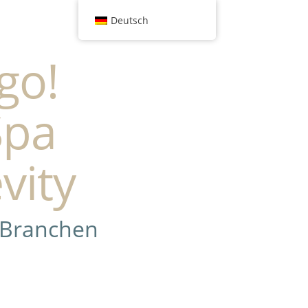
Deutsch
go!
Spa
vity
 Branchen