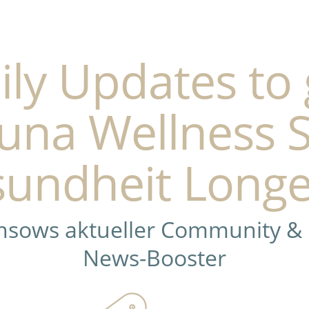
ily Updates to 
una Wellness 
undheit Longe
ensows aktueller Community &
News-Booster