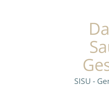
Da
Sa
Ges
SISU - G