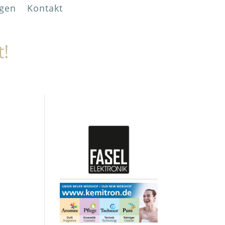
gen
Kontakt
t!