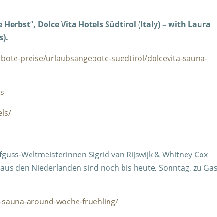
Herbst“, Dolce Vita Hotels Südtirol (Italy) – with Laura
s).
bote-preise/urlaubsangebote-suedtirol/dolcevita-sauna-
ls
ls/
guss-Weltmeisterinnen Sigrid van Rijswijk & Whitney Cox
s den Niederlanden sind noch bis heute, Sonntag, zu Gas
ta-sauna-around-woche-fruehling/