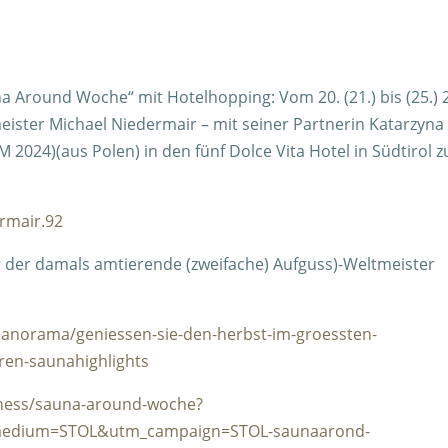
a Around Woche“ mit Hotelhopping: Vom 20. (21.) bis (25.) 
eister Michael Niedermair – mit seiner Partnerin
Katarzyna
M 2024)(aus Polen) in den fünf Dolce Vita Hotel in Südtirol z
rmair.92
 der damals amtierende (zweifache) Aufguss)-Weltmeister
/panorama/geniessen-sie-den-herbst-im-groessten-
ren-saunahighlights
lness/sauna-around-woche?
_medium=STOL&utm_campaign=STOL-saunaarond-