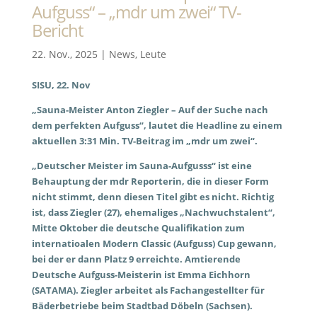
Aufguss“ – „mdr um zwei“ TV-
Bericht
22. Nov., 2025
|
News
,
Leute
SISU, 22. Nov
„Sauna-Meister Anton Ziegler – Auf der Suche nach
dem perfekten Aufguss“, lautet die Headline zu einem
aktuellen 3:31 Min. TV-Beitrag im „mdr um zwei“.
„Deutscher Meister im Sauna-Aufgusss“ ist eine
Behauptung der mdr Reporterin, die in dieser Form
nicht stimmt, denn diesen Titel gibt es nicht. Richtig
ist, dass Ziegler (27), ehemaliges „Nachwuchstalent“,
Mitte Oktober die deutsche Qualifikation zum
internatioalen Modern Classic (Aufguss) Cup gewann,
bei der er dann Platz 9 erreichte. Amtierende
Deutsche Aufguss-Meisterin ist Emma Eichhorn
(SATAMA). Ziegler arbeitet als Fachangestellter für
Bäderbetriebe beim Stadtbad Döbeln (Sachsen).