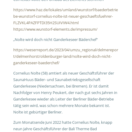
https://www.haz.de/lokales/umland/wunstorf/baederbetrie
be-wunstorf-cornelius-nolte-ist-neuer-geschaeftsfuehrer-
FLZVKL4PAZFPTDI35H2SUIVIW4.html
https://www.wunstorf-elements.de/impressum/
„Nolte wird doch nicht Ganderkeseer Bäderchef“
https://weserreport.de/2023/04/umzu_regional/delmerepor
t/delmenhorst/oldenburger-land/nolte-wird-doch-nicht-
ganderkeseer-baederchef/
Cornelius Nolte (58) amtiert als neuer Geschäftsführer der
SaunaHuus Bäder- und Saunabetriebsgesellschaft
Ganderkesee (Niedersachsen, bei Bremen). Er ist damit
Nachfolger von Henry Peukert, der nach gut sechs Jahren in
Ganderkesee wieder als Leiter der Berliner Bäder-Betriebe
tätig sein wird, was schon mehrere Monate bekannt ist.
Nolte ist gebürtiger Berliner.
Zum Monatsende Juni 2022 hatte Cornelius Nolte, knapp
neun Jahre Geschäftsführer der Bali Therme Bad