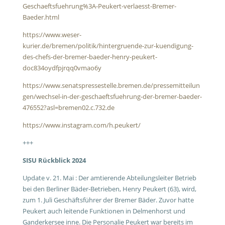
Geschaeftsfuehrung%3A-Peukert-verlaesst-Bremer-
Baeder.html
https://www.weser-
kurier.de/bremen/politik/hintergruende-zur-kuendigung-
des-chefs-der-bremer-baeder-henry-peukert-
doc834oydfpjrqq0vmao6y
https://www.senatspressestelle.bremen.de/pressemitteilun
gen/wechsel-in-der-geschaeftsfuehrung-der-bremer-baeder-
476552?asl=bremen02.c.732.de
https://www.instagram.com/h.peukert/
+++
SISU Rückblick 2024
Update v. 21. Mai : Der amtierende Abteilungsleiter Betrieb
bei den Berliner Bäder-Betrieben, Henry Peukert (63), wird,
zum 1. Juli Geschäftsführer der Bremer Bäder. Zuvor hatte
Peukert auch leitende Funktionen in Delmenhorst und
Ganderkersee inne. Die Personalie Peukert war bereits im