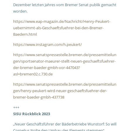
Dezember letzten Jahres vom Bremer Senat publik gemacht
worden.
https://www.eap-magazin.de/Nachricht/Henry-Peukert-
uebernimmt-als-Geschaeftsfuehrer-bei-den-Bremer-
Baedern.html
https://www.instagram.com/h.peukert/
https://www.senatspressestelle.bremen.de/pressemitteilun
gen/sportsenator-maeurer-stellt-neuen-geschaeftsfuehrer-
der-bremer-baeder-gmbh-vor-447043?
asl=bremen02.c.730.de
https://www.senatspressestelle.bremen.de/pressemitteilun
gen/henry-peukert-wird-neuer-geschaeftsfuehrer-der-
bremer-baeder-gmbh-437738
+++
SISU Rückblick 2023
„
Neuer Geschäftsführer der Bäderbetriebe Wunstorf: So will
Cornelius Nolte den Umbau des Elements stemmen“