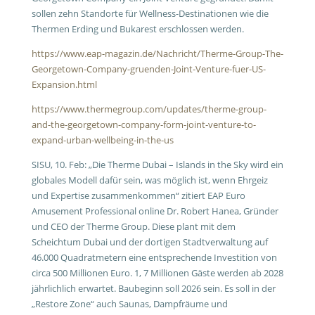
sollen zehn Standorte für Wellness-Destinationen wie die
Thermen Erding und Bukarest erschlossen werden.
https://www.eap-magazin.de/Nachricht/Therme-Group-The-
Georgetown-Company-gruenden-Joint-Venture-fuer-US-
Expansion.html
https://www.thermegroup.com/updates/therme-group-
and-the-georgetown-company-form-joint-venture-to-
expand-urban-wellbeing-in-the-us
SISU, 10. Feb: „Die Therme Dubai – Islands in the Sky wird ein
globales Modell dafür sein, was möglich ist, wenn Ehrgeiz
und Expertise zusammenkommen“ zitiert EAP Euro
Amusement Professional online Dr. Robert Hanea, Gründer
und CEO der Therme Group. Diese plant mit dem
Scheichtum Dubai und der dortigen Stadtverwaltung auf
46.000 Quadratmetern eine entsprechende Investition von
circa 500 Millionen Euro. 1, 7 Millionen Gäste werden ab 2028
jährlichlich erwartet. Baubeginn soll 2026 sein. Es soll in der
„Restore Zone“ auch Saunas, Dampfräume und