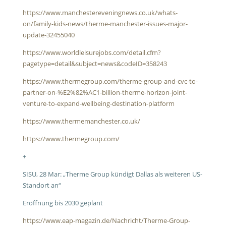
https://www.manchestereveningnews.co.uk/whats-
on/family-kids-news/therme-manchester-issues-major-
update-32455040
https://www.worldleisurejobs.com/detail.cfm?
pagetype=detail&subject=news&codeID=358243
https://www.thermegroup.com/therme-group-and-cvc-to-
partner-on-%E2%82%AC1-billion-therme-horizon-joint-
venture-to-expand-wellbeing-destination-platform
https://www.thermemanchester.co.uk/
https://www.thermegroup.com/
+
SISU, 28 Mar: „Therme Group kündigt Dallas als weiteren US-
Standort an“
Eröffnung bis 2030 geplant
https://www.eap-magazin.de/Nachricht/Therme-Group-