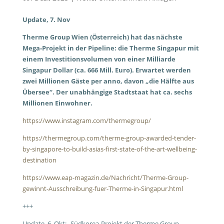
Update, 7. Nov
Therme Group Wien (Österreich) hat das nächste
Mega-Projekt in der Pipeline: die Therme Singapur mit
einem Investitionsvolumen von einer Milliarde
Singapur Dollar (ca. 666 Mill. Euro). Erwartet werden
zwei Millionen Gäste per anno, davon „die Hälfte aus
Übersee“. Der unabhängige Stadtstaat hat ca. sechs
Millionen Einwohner.
https://www.instagram.com/thermegroup/
https://thermegroup.com/therme-group-awarded-tender-
by-singapore-to-build-asias-first-state-of-the-art-wellbeing-
destination
https://www.eap-magazin.de/Nachricht/Therme-Group-
gewinnt-Ausschreibung-fuer-Therme-in-Singapur.html
+++
Update, 6. Okt: „Südkorea-Projekt der Therme Group