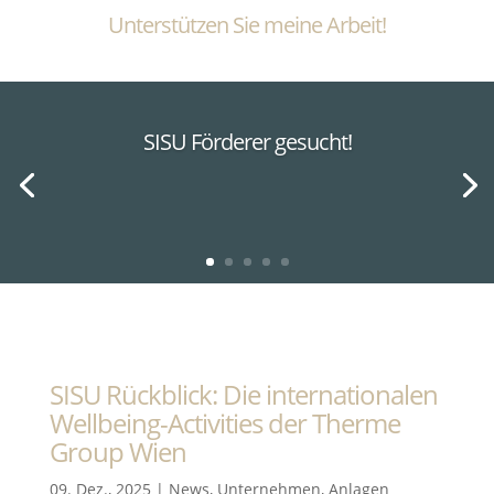
Unterstützen Sie meine Arbeit!
SISU Förderer gesucht!
SISU Rückblick: Die internationalen
Wellbeing-Activities der Therme
Group Wien
09. Dez., 2025
|
News
,
Unternehmen
,
Anlagen