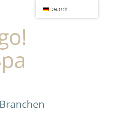
Deutsch
go!
Spa
 Branchen