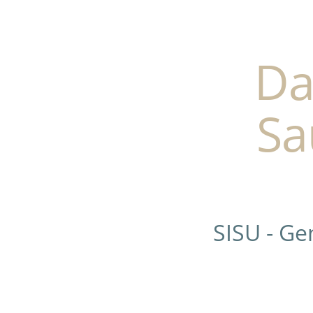
Da
Sa
SISU - G