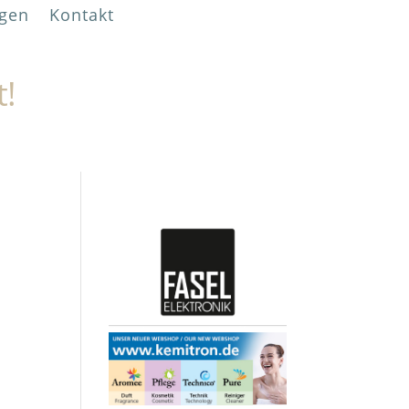
gen
Kontakt
t!