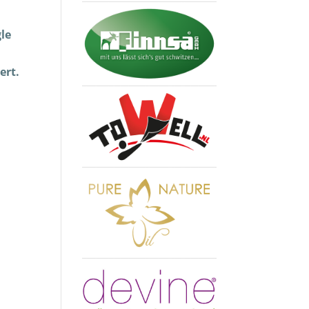
gle
ert.