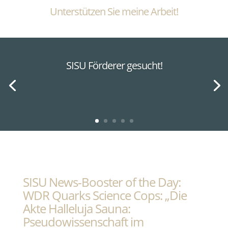
Unterstützen Sie meine Arbeit!
SISU Förderer gesucht!
SISU News-Booster of the Day:
WDR Quarks Science Cops: „Die
Akte Halleluja Sauna:
Pseudowissenschaft im