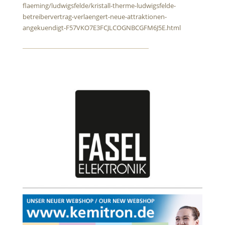
flaeming/ludwigsfelde/kristall-therme-ludwigsfelde-
betreibervertrag-verlaengert-neue-attraktionen-
angekuendigt-F57VKO7E3FCJLCOGNBCGFM6J5E.html