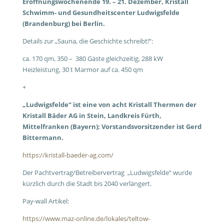
Eröffnungswochenende 19. – 21. Dezember, Kristall
Schwimm- und Gesundheitscenter Ludwigsfelde
(Brandenburg) bei Berlin.
Details zur „Sauna, die Geschichte schreibt!“:
ca. 170 qm, 350 – 380 Gäste gleichzeitig, 288 kW
Heizleistung, 30 t Marmor auf ca. 450 qm
+
„Ludwigsfelde“ ist eine von acht Kristall Thermen der
Kristall Bäder AG in Stein, Landkreis Fürth,
Mittelfranken (Bayern); Vorstandsvorsitzender ist Gerd
Bittermann.
https://kristall-baeder-ag.com/
Der Pachtvertrag/Betreibervertrag „Ludwigsfelde“ wurde
kürzlich durch die Stadt bis 2040 verlängert.
Pay-wall Artikel:
https://www.maz-online.de/lokales/teltow-