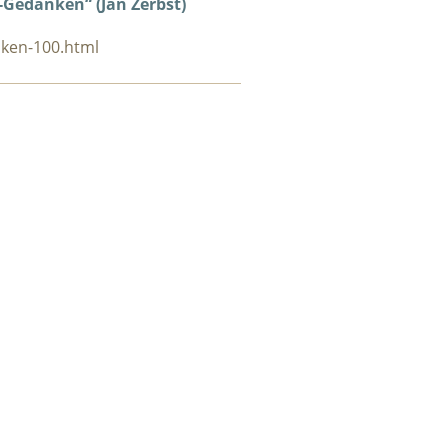
-Gedanken“ (Jan Zerbst)
nken-100.html