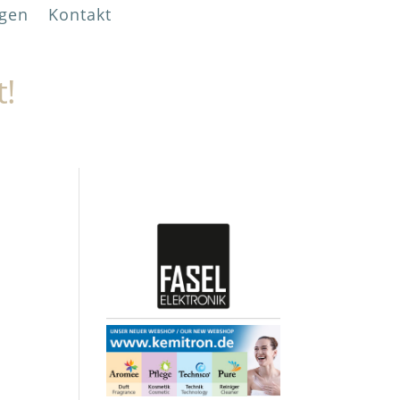
gen
Kontakt
t!