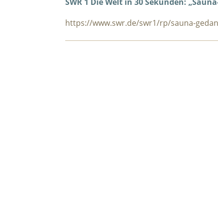
SWR 1 Die Welt in 30 Sekunden: „Sauna
https://www.swr.de/swr1/rp/sauna-geda