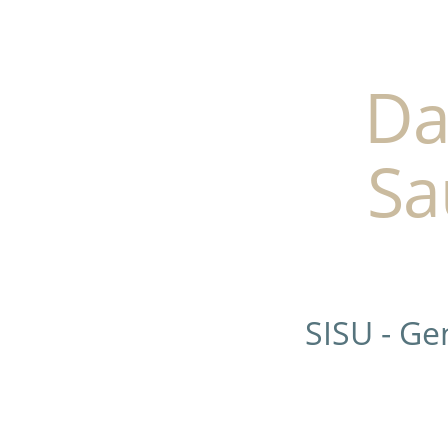
Da
Sa
SISU - G