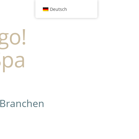
Deutsch
go!
Spa
 Branchen