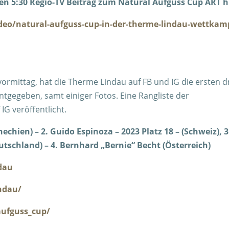
nen 5:30 Regio-TV Beitrag zum Natural Aufguss Cup ART h
deo/natural-aufguss-cup-in-der-therme-lindau-wettkam
vormittag, hat die Therme Lindau auf FB und IG die ersten d
tgegeben, samt einiger Fotos. Eine Rangliste der
G veröffentlicht.
echien) – 2. Guido Espinoza – 2023 Platz 18 – (Schweiz), 3
eutschland) – 4. Bernhard „Bernie“ Becht (Österreich)
dau
ndau/
ufguss_cup/