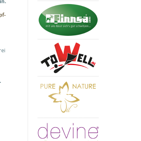
in.
pf-
rei
.