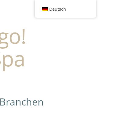
Deutsch
go!
Spa
 Branchen