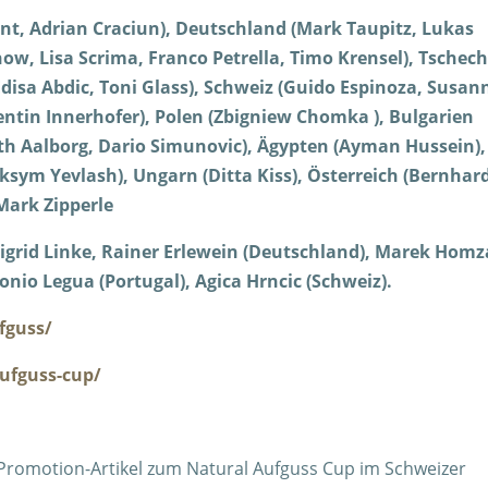
int, Adrian Craciun), Deutschland (Mark Taupitz, Lukas
w, Lisa Scrima, Franco Petrella, Timo Krensel), Tschec
isa Abdic, Toni Glass), Schweiz (Guido Espinoza, Susan
lentin Innerhofer), Polen (Zbigniew Chomka ), Bulgarien
h Aalborg, Dario Simunovic), Ägypten (Ayman Hussein),
aksym Yevlash), Ungarn (Ditta Kiss), Österreich (Bernhar
Mark Zipperle
), Sigrid Linke, Rainer Erlewein (Deutschland), Marek Homz
onio Legua (Portugal), Agica Hrncic (Schweiz).
fguss/
aufguss-cup/
en Promotion-Artikel zum Natural Aufguss Cup im Schweizer