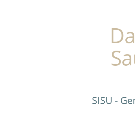
Da
Sa
SISU - G