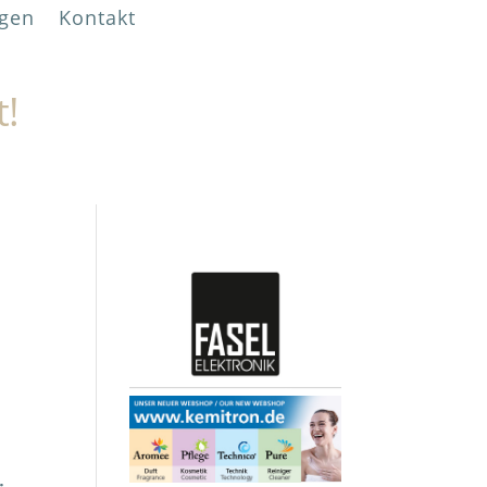
gen
Kontakt
t!