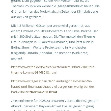
grünes Licht gegeben, so die FNP. Weiter heißt es, die
Therme Group Wien werde die „Mega-Immobilie“ bauen. Die
Grünen lehnen das Projekt ab: „In Zeiten der Klimakrise wie
aus der Zeit gefallen“.
Mit 1,3 Millionen Gästen per anno wird gerechnet, aus
einem Umkreis von 200 Kilometern. Es soll zwei Parkhäuser
mit 1.800 Stellplätzen geben. Die Therme soll den Therme
Group Anlagen in Bukarest (Rumänien) und jetzt auch in
Erding ähneln. Weitere Projekte sind in Manchester
(England), Ontario (Kanada) und Incheon (Südkorea)
geplant.
https://www.fnp.de/lokales/wetteraukreis/bad-vilbel/die-
therme-kommt-93468018.html
https://www.tagesschau.de/inland/regional/hessen/hr-
haupt-und-finanzauschuss-viel-aerger-um-wenig-bei-der-
bad-vilbeler-
therme-100.html
„Riesentherme für 2028 zu erwarten“, titelte die FAZ gestern
Abend über einem Paywall-Artikel. Die Baugenehmigung