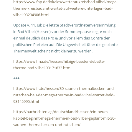
https://www.fnp.de/lokales/wetteraukreis/bad-vilbel/mega-
therme-kreisbauamt-wartet-auf-weitere-unterlagen-bad-
vilbel-93234906.html
Update v. 11. Jul: Die letzte Stadtverordnetenversammlung
in Bad Vilbel (Hessen) vor der Sommerpause zeigte noch
einmal deutlich das Pro & und vor allem das Contra der
politischen Parteien auf. Die Ungewissheit über die geplante
Thermenwelt scheint nicht kleiner zu werden.
https://www.hna.de/hessen/hitzige-baeder-debatte-
therme-bad-vilbel-93171632.html
+++
https://www.fr.de/hessen/30-saunen-thermalbecken-und-
rutschen-bau-der-mega-therme-in-bad-vilbel-startet-bald-
93145995.html
https://nachrichten.ag/deutschland/hessen/ein-neues-
kapitel-beginnt-mega-therme-in-bad-vilbel-geplant-mit-30-
saunen-thermalbecken-und-rutschen/