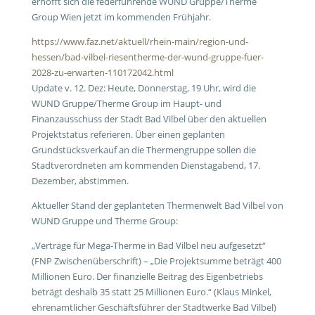
erhofft sich die federführende WUND Gruppe/Therme
Group Wien jetzt im kommenden Frühjahr.
https://www.faz.net/aktuell/rhein-main/region-und-
hessen/bad-vilbel-riesentherme-der-wund-gruppe-fuer-
2028-zu-erwarten-110172042.html
Update v. 12. Dez: Heute, Donnerstag, 19 Uhr, wird die
WUND Gruppe/Therme Group im Haupt- und
Finanzausschuss der Stadt Bad Vilbel über den aktuellen
Projektstatus referieren. Über einen geplanten
Grundstücksverkauf an die Thermengruppe sollen die
Stadtverordneten am kommenden Dienstagabend, 17.
Dezember, abstimmen.
Aktueller Stand der geplanteten Thermenwelt Bad Vilbel von
WUND Gruppe und Therme Group:
„Verträge für Mega-Therme in Bad Vilbel neu aufgesetzt“
(FNP Zwischenüberschrift) – „Die Projektsumme beträgt 400
Millionen Euro. Der finanzielle Beitrag des Eigenbetriebs
beträgt deshalb 35 statt 25 Millionen Euro.“ (Klaus Minkel,
ehrenamtlicher Geschäftsführer der Stadtwerke Bad Vilbel)