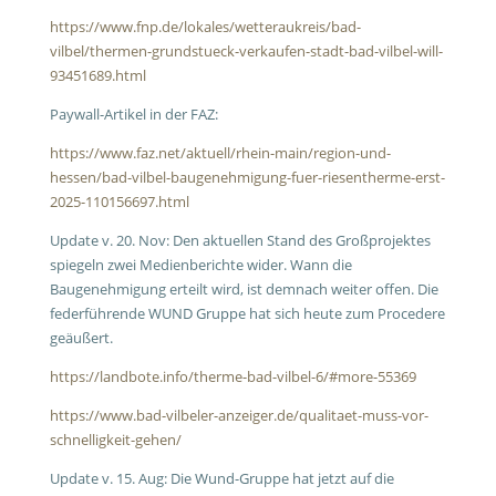
https://www.fnp.de/lokales/wetteraukreis/bad-
vilbel/thermen-grundstueck-verkaufen-stadt-bad-vilbel-will-
93451689.html
Paywall-Artikel in der FAZ:
https://www.faz.net/aktuell/rhein-main/region-und-
hessen/bad-vilbel-baugenehmigung-fuer-riesentherme-erst-
2025-110156697.html
Update v. 20. Nov:
Den aktuellen Stand des Großprojektes
spiegeln zwei Medienberichte wider. Wann die
Baugenehmigung erteilt wird, ist demnach weiter offen. Die
federführende WUND Gruppe hat sich heute zum Procedere
geäußert.
https://landbote.info/therme-bad-vilbel-6/#more-55369
https://www.bad-vilbeler-anzeiger.de/qualitaet-muss-vor-
schnelligkeit-gehen/
Update v. 15. Aug: Die Wund-Gruppe hat jetzt auf die