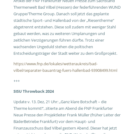
Artikel der FNP Frankfurter Neuen Presse zum Sachstand
Thermenwelt Bad Vilbel (Hessen) der federführenden WUND
Gruppe/Therme Group. Danach soll jetzt das geplante
städtische Sport- und Hallenbad von der „Riesentherme“
abgetrennt entstehen. Diese soll zudem mit weniger Stahl
gebaut werden, was zu weiteren Umplanungen und
zeitlichen Verzögerungen führen dürfte. Trotz einer
wachsenden Ungeduld stehen die poltischen
Entscheidungsträger der Stadt weiter zu dem Großprojekt.
https://www.fnp.de/lokales/wetteraukreis/bad-
vilbel/separater-bauantrag-fuers-hallenbad-93908499.html
+++
SISU Throwback 2024
Update v. 13. Dez, 21 Uhr: „Ganz klare Botschaft – die
Therme kommt!“, zitierte am Abend die FNP Frankfurter
Neue Presse den Projektleiter Frank Müller (früher Leiter der
BäderBetriebe Frankfurt) vor dem Haupt- und
Finanzausschuss Bad Vilbel gestern Abend. Dieser hat jetzt