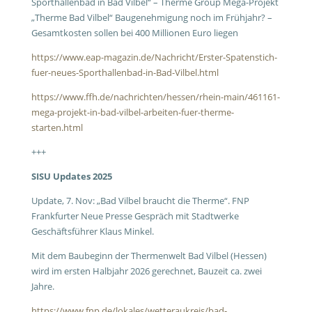
Sporthallenbad in Bad Vilbel“ – Therme Group Mega-Projekt
„Therme Bad Vilbel“ Baugenehmigung noch im Frühjahr? –
Gesamtkosten sollen bei 400 Millionen Euro liegen
https://www.eap-magazin.de/Nachricht/Erster-Spatenstich-
fuer-neues-Sporthallenbad-in-Bad-Vilbel.html
https://www.ffh.de/nachrichten/hessen/rhein-main/461161-
mega-projekt-in-bad-vilbel-arbeiten-fuer-therme-
starten.html
+++
SISU Updates 2025
Update, 7. Nov: „Bad Vilbel braucht die Therme“. FNP
Frankfurter Neue Presse Gespräch mit Stadtwerke
Geschäftsführer Klaus Minkel.
Mit dem Baubeginn der Thermenwelt Bad Vilbel (Hessen)
wird im ersten Halbjahr 2026 gerechnet, Bauzeit ca. zwei
Jahre.
https://www.fnp.de/lokales/wetteraukreis/bad-