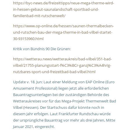
https://byc-news.de/freizeittipps/neue-mega-therme-wird-
in-hessen-gebaut-saunalandschaft-sportbad-und-
familienbad-mit-rutschenwelt/
https://www.op-online.de/hessen/saunen-thermalbecken-
und-rutschen-bau-der-mega-therme-in-bad-vilbel-startet-
30-93153960.html
Kritik von Bündnis 90 Die Grünen:
https://wetterau.news/wetteraukreis/bad-vilbel/351-bad-
vilbel/21755-planungsstart-f%C3%BCr-ganzj%C3%A4hrig-
nutzbares-sport-und-freizeitbad-bad-vilbel.html
Update v. 18. Jun: Laut einer Meldung von EAP Online (Euro
Amusement Professional) liegen jetzt alle erforderlichen
Bauantragsunterlagen bei der zuständigen Behörde des
Wetteraukreises vor für das Mega-Projekt Thermenwelt Bad
Vilbel (Hessen). Der Startschuss dafür könnte noch in
diesem Jahr erfolgen. Laut Frankfurter Rundschau würde
der ursprüngliche Bauantrag vor mehr als drei Jahren, Mitte
Januar 2021, eingereicht.