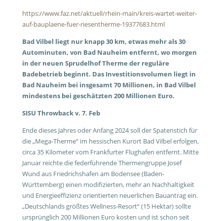
https://www.faz.net/aktuell/rhein-main/kreis-wartet-weiter-
auf-bauplaene-fuer-riesentherme-19377683.html
Bad Vilbel liegt nur knapp 30 km, etwas mehr als 30
Autominuten, von Bad Nauheim entfernt, wo morgen
in der neuen Sprudelhof Therme der reguläre
Badebetrieb beginnt. Das Investitionsvolumen liegt in
Bad Nauheim bei insgesamt 70 Millionen, in Bad Vilbel
mindestens bei geschätzten 200 Millionen Euro.
SISU Throwback v. 7. Feb
Ende dieses Jahres oder Anfang 2024 soll der Spatenstich für
die „Mega-Therme“ im hessischen Kurort Bad Vilbel erfolgen,
circa 35 Kilometer vom Frankfurter Flughafen entfernt. Mitte
Januar reichte die federführende Thermengruppe Josef
Wund aus Friedrichshafen am Bodensee (Baden-
Württemberg) einen modifizierten, mehr an Nachhaltigkeit
und Energieeffizienz orientierten neuerlichen Bauantrag ein.
„Deutschlands größtes Wellness-Resort“ (15 Hektar) sollte
ursprünglich 200 Millionen Euro kosten und ist schon seit