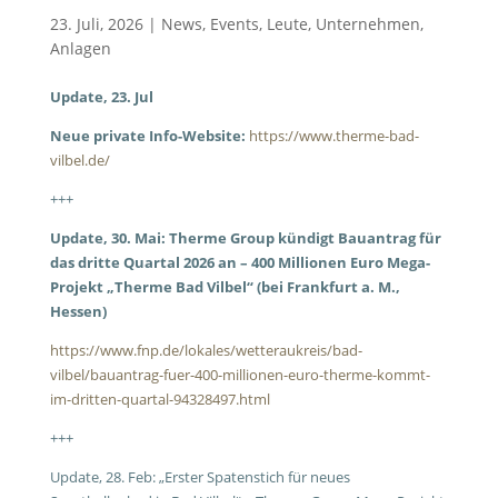
23. Juli, 2026
|
News
,
Events
,
Leute
,
Unternehmen
,
Anlagen
Update, 23. Jul
Neue private Info-Website:
https://www.therme-bad-
vilbel.de/
+++
Update, 30. Mai:
Therme Group kündigt Bauantrag für
das dritte Quartal 2026 an – 400 Millionen Euro Mega-
Projekt „Therme Bad Vilbel“ (bei Frankfurt a. M.,
Hessen)
https://www.fnp.de/lokales/wetteraukreis/bad-
vilbel/bauantrag-fuer-400-millionen-euro-therme-kommt-
im-dritten-quartal-94328497.html
+++
Update, 28. Feb: „Erster Spatenstich für neues