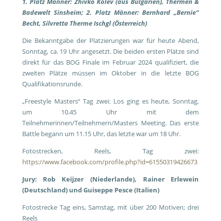
1. Platz Männer: Zhivko Kolev (aus Bulgarien), Thermen &
Badewelt Sinsheim; 2. Platz Männer: Bernhard „Bernie“
Becht, Silvretta Therme Ischgl (Österreich)
Die Bekanntgabe der Platzierungen war für heute Abend,
Sonntag, ca. 19 Uhr angesetzt. Die beiden ersten Plätze sind
direkt für das BOG Finale im Februar 2024 qualifiziert, die
zweiten Plätze müssen im Oktober in die letzte BOG
Qualifikationsrunde.
„Freestyle Masters“ Tag zwei: Los ging es heute, Sonntag,
um 10.45 Uhr mit dem
Teilnehmerinnen/Teilnehmern/Masters Meeting. Das erste
Battle begann um 11.15 Uhr, das letzte war um 18 Uhr.
Fotostrecken, Reels, Tag zwei:
https://www.facebook.com/profile.php?id=61550319426673
Jury: Rob Keijzer (Niederlande), Rainer Erlewein
(Deutschland) und Guiseppe Pesce (Italien)
Fotostrecke Tag eins, Samstag, mit über 200 Motiven; drei
Reels