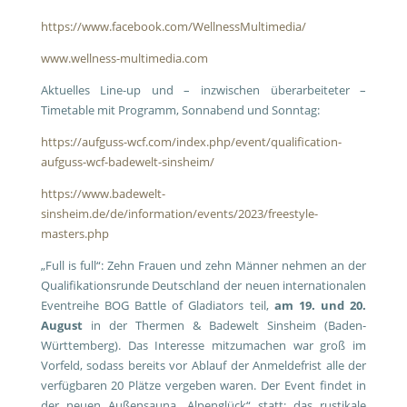
https://www.facebook.com/WellnessMultimedia/
www.wellness-multimedia.com
Aktuelles Line-up und – inzwischen überarbeiteter –
Timetable mit Programm, Sonnabend und Sonntag:
https://aufguss-wcf.com/index.php/event/qualification-
aufguss-wcf-badewelt-sinsheim/
https://www.badewelt-
sinsheim.de/de/information/events/2023/freestyle-
masters.php
„Full is full“: Zehn Frauen und zehn Männer nehmen an der
Qualifikationsrunde Deutschland der neuen internationalen
Eventreihe BOG Battle of Gladiators teil,
am 19. und 20.
August
in der Thermen & Badewelt Sinsheim (Baden-
Württemberg). Das Interesse mitzumachen war groß im
Vorfeld, sodass bereits vor Ablauf der Anmeldefrist alle der
verfügbaren 20 Plätze vergeben waren. Der Event findet in
der neuen Außensauna „Alpenglück“ statt; das rustikale