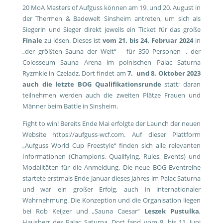
20 MoA Masters of Aufguss können am 19. und 20. August in
der Thermen & Badewelt Sinsheim antreten, um sich als
Siegerin und Sieger direkt jeweils ein Ticket für das große
Finale
zu lösen. Dieses ist
vom 21. bis 24. Februar 2024
in
„der größten Sauna der Welt“ – für 350 Personen -, der
Colosseum Sauna Arena im polnischen Palac Saturna
Ryzmkie in Czeladz. Dort findet am
7. und 8. Oktober 2023
auch die letzte BOG Qualifikationsrunde
statt; daran
teilnehmen werden auch die zweiten Plätze Frauen und
Männer beim Battle in Sinsheim.
Fight to win! Bereits Ende Mai erfolgte der Launch der neuen
Website https://aufguss-wcf.com.
Auf dieser Plattform
„Aufguss World Cup Freestyle“ finden sich alle relevanten
Informationen (Champions, Qualifying, Rules, Events) und
Modalitäten für die Anmeldung. Die neue BOG Eventreihe
startete erstmals Ende Januar dieses Jahres im Palac Saturna
und war ein großer Erfolg, auch in internationaler
Wahrnehmung. Die Konzeption und die Organisation liegen
bei Rob Keijzer und „Sauna Caesar“
Leszek Pustulka
,
Hausherr des Palac Saturna. Dort fand vom 8. bis 11. Juni