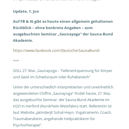
Update, 1. Jun
Auf FB & IG gibt es heute einen allgemein gehaltenen
Rückblick – ohne konkrete Angaben – zum
ausgebuchten Seminar „Saunayoga“ der Sauna-Bund
Akademie.
https://www.facebook.com/DeutscherSaunaBund/
+++
SISU, 27. Mai: „Saunayoga – Tiefenentspannung für Körper
und Geist im Schwitzraum oder Ruhebereich“
Unter der unterschiedlich interpretierten und uneinheitlich
angewendeten Chiffre „Saunayoga“ findet heute, 27. Mai,
das ausgebuchte Seminar der Sauna-Bund Akademie im
H2O in Herford (Nordrhein-Westfalen) statt. Referentin ist
laut Website „Jatinderjit Sohal-Heyn, Yogatrainerin, Coach,
Traumaberaterin, angehende Heilpraktikerin für
Psychotherapie“.