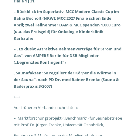
Halle 1 J 31.
– Rückblick im Superlativ: MCC Modern Classic Cup im
Bahia Bocholt (NRW); MCC 2027 Finale schon Ende
April; zwei Teilnehmer DAM & MCC spenden 1.000 Euro
(u.a. das Preisgeld) für Onkologie Kinderklinik
Karlsruhe
– „Exklusiv: Attraktive Rahmenverträge für Strom und
Gas“, von AMPERE Berlin für DSB Mitglieder
(„begrenztes Kontingent“)
„Saunafakten: So reguliert der Körper die Wärme in
der Sauna“, nach PD Dr. med Rainer Brenke (Sauna &
Bäderpraxis 3/2007)
+++
Aus früheren Verbandsnachrichten:
– Marktforschungsprojekt („Benchmark“) für Saunabetriebe
mit Prof. Dr. Jürgen Franke, Universität Osnabrück,
Ergebnisse & Maßnahmen der Mitgliederbefragung