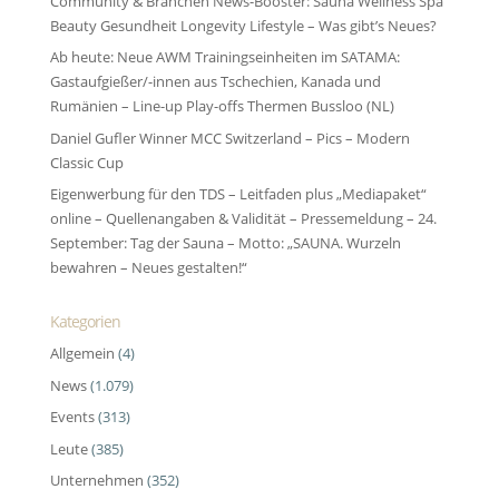
Community & Branchen News-Booster: Sauna Wellness Spa
Beauty Gesundheit Longevity Lifestyle – Was gibt’s Neues?
Ab heute: Neue AWM Trainingseinheiten im SATAMA:
Gastaufgießer/-innen aus Tschechien, Kanada und
Rumänien – Line-up Play-offs Thermen Bussloo (NL)
Daniel Gufler Winner MCC Switzerland – Pics – Modern
Classic Cup
Eigenwerbung für den TDS – Leitfaden plus „Mediapaket“
online – Quellenangaben & Validität – Pressemeldung – 24.
September: Tag der Sauna – Motto: „SAUNA. Wurzeln
bewahren – Neues gestalten!“
Kategorien
Allgemein
(4)
News
(1.079)
Events
(313)
Leute
(385)
Unternehmen
(352)