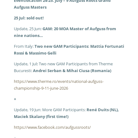
Eventlocation 24-25. July – 9 Aufguss Roots Grand
Aufguss Masters
25 Jul: sold out!
Update, 25 Jun
: GAM: 20 MOA Master of Aufguss from
nine nations…
From Italy:
Two new GAM Participants: Mattia Fortunati
Rossi & Massimo Gelli
Update, 1 Jul
:
Two new GAM Participants from Therme
Bucuresti:
Andrei Serban & Mihai Ciusa (Romania)
https://www.therme.ro/events/national-aufguss-
championship-9-11-june-2026
+
Update, 19 Jun: More GAM Participants:
René Duits (NL),
Maciek Skalany (first time!)
https://www.facebook.com/aufgussroots/