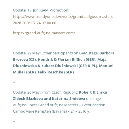
+
Update, 18. Jun: GAM Promotion:
https://www.trendyone.de/events/grand-aufguss-masters-
2026-2026-07-24-07-00-00
https://grand-aufguss-masters.com/
+++
Update, 29 May: Other participants on GAM stage:
Barbora
Brozova (CZ), Hendrik & Florian Bißlich (GER), Maja
Dluzniewska &
Łukasz Dłużniewski (GER & PL), Manuel
Müller (GER), Felix Reschke (GER)
+
Update, 26 May: From Czech Republic:
Robert & Eliska
Zideck Blazkova and Katerina Smidova
on stage –
Aufguss Roots Grand Aufguss Masters – Eventlocation
CamboMare Kempten (Bavaria) – 24 – 25 July.
+