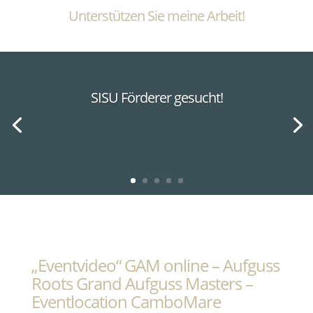
Unterstützen Sie meine Arbeit!
SISU Förderer gesucht!
„Eventvideo“ GAM online – Aufguss
Roots Grand Aufguss Masters –
Eventlocation CamboMare