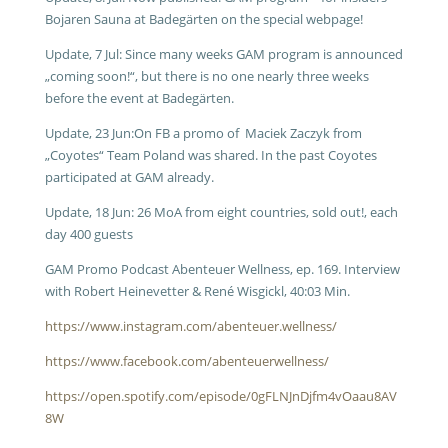
Bojaren Sauna at Badegärten on the special webpage!
Update, 7 Jul: Since many weeks GAM program is announced
„coming soon!“, but there is no one nearly three weeks
before the event at Badegärten.
Update, 23 Jun:On FB a promo of Maciek Zaczyk from
„Coyotes“ Team Poland was shared. In the past Coyotes
participated at GAM already.
Update, 18 Jun: 26 MoA from eight countries, sold out!, each
day 400 guests
GAM Promo Podcast Abenteuer Wellness, ep. 169. Interview
with Robert Heinevetter & René Wisgickl, 40:03 Min.
https://www.instagram.com/abenteuer.wellness/
https://www.facebook.com/abenteuerwellness/
https://open.spotify.com/episode/0gFLNJnDjfm4vOaau8AV
8W