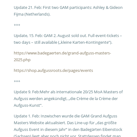
Update 21. Feb: First two GAM participants: Ashley & Gideon
Fijma (Netherlands).
+++
Update, 15. Feb: GAM 2. August sold out. Full event-tickets –
two days – still available („kleine Karten-Kontingente“).
https://www.badegaerten.de/grand-aufguss-masters-
2025.php
https://shop.aufgussroots.de/pages/events
+++
Update 9. Feb:Mehr als internationale 20/25 MoA Masters of
Aufguss werden angekündigt, „die Crème de la Crème der
Aufguss-Kunst“.
Update 1. Feb: Inzwischen wurde die GAM Grand Aufguss
Masters Website aktualisiert. Das Line-up für „das größte
Aufguss Event in diesem Jahr“ in den Badegärten Eibenstock
(Sachsen) liegt aber noch nicht vor. Stattdessen findet man