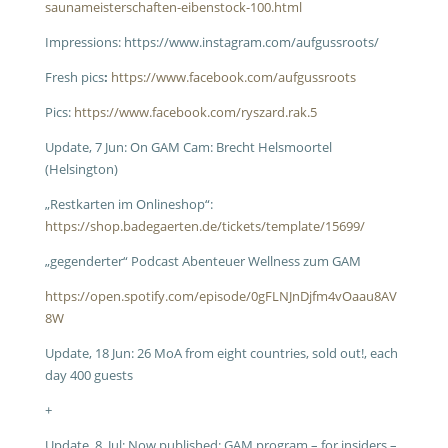
saunameisterschaften-eibenstock-100.html
Impressions: https://www.instagram.com/aufgussroots/
Fresh pics
:
https://www.facebook.com/aufgussroots
Pics:
https://www.facebook.com/ryszard.rak.5
Update, 7 Jun: On GAM Cam: Brecht Helsmoortel
(Helsington)
„Restkarten im Onlineshop“:
https://shop.badegaerten.de/tickets/template/15699/
„gegenderter“ Podcast Abenteuer Wellness zum GAM
https://open.spotify.com/episode/0gFLNJnDjfm4vOaau8AV
8W
Update, 18 Jun: 26 MoA from eight countries, sold out!, each
day 400 guests
+
Update, 8. Jul: Now published: GAM program – for insiders –